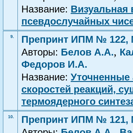
Название:
Визуальная 
псевдослучайных чис
Препринт ИПМ № 122, 
9.
,
Авторы:
Белов А.А.
Ка
Федоров И.А.
Название:
Уточненные 
скоростей реакций, с
термоядерного синтез
Препринт ИПМ № 121, 
10.
,
Авторы:
Белов А.А.
Ва