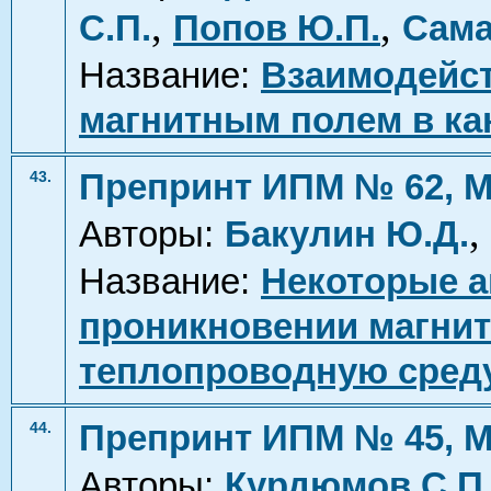
,
,
С.П.
Попов Ю.П.
Сама
Название:
Взаимодейст
магнитным полем в ка
Препринт ИПМ № 62, М
43.
,
Авторы:
Бакулин Ю.Д.
Название:
Некоторые а
проникновении магни
теплопроводную сред
Препринт ИПМ № 45, М
44.
Авторы:
Курдюмов С.П