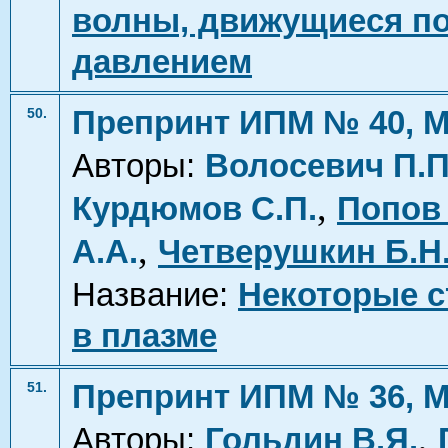
волны, движущиеся п
давлением
Препринт ИПМ № 40, М
50.
Авторы:
Волосевич П.П
,
Курдюмов С.П.
Попов
,
А.А.
Четверушкин Б.Н
Название:
Некоторые с
в плазме
Препринт ИПМ № 36, М
51.
,
Авторы:
Гольдин В.Я.