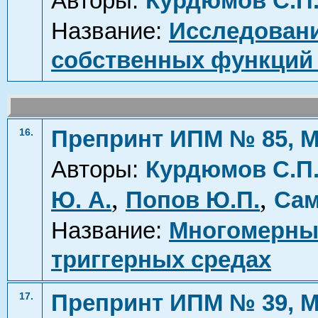
Авторы:
Курдюмов С.П
Название:
Исследовани
собственных функций
Препринт ИПМ № 85, М
16.
Авторы:
Курдюмов С.П
,
,
Ю. А.
Попов Ю.П.
Сам
Название:
Многомерные
триггерных средах
Препринт ИПМ № 39, М
17.