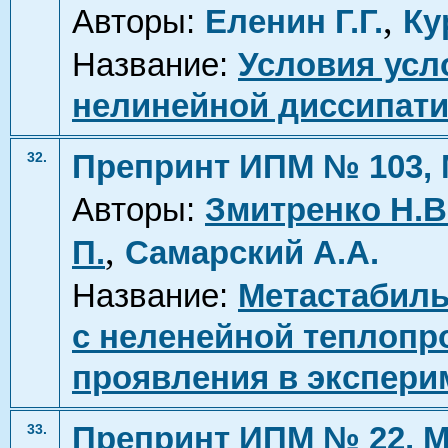
,
Авторы:
Еленин Г.Г.
Ку
Название:
Условия усл
нелинейной диссипат
Препринт ИПМ № 103, 
32.
Авторы:
Змитренко Н.В
,
П.
Самарский А.А.
Название:
Метастабиль
с неленейной теплопр
проявления в экспери
Препринт ИПМ № 22, М
33.