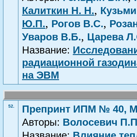
,
Калиткин Н. Н.
Кузьми
,
,
Ю.П.
Рогов В.С.
Розан
,
Уваров В.Б.
Царева Л.
Название:
Исследовани
радиационной газоди
на ЭВМ
Препринт ИПМ № 40, М
52.
Авторы:
Волосевич П.П
Название:
Влияние теп