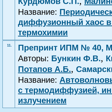
,
Курдюмов С.П.
Малине
Название:
Периодическ
диффузионный хаос в 
термохимии
Препринт ИПМ № 40, М
11.
,
Авторы:
Бункин Ф.В.
К
,
Потапов А.Б.
Самарск
Название:
Автоволновы
с термодиффузией, и
излучением