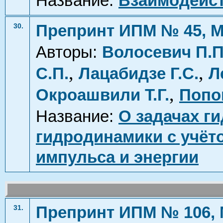
Название:
Взаимодейст
Препринт ИПМ № 45, М
30.
Авторы:
Волосевич П.П
,
,
С.П.
Лацабидзе Г.С.
Л
,
Окроашвили Т.Г.
Попо
Название:
О задачах г
гидродинамики с учёто
импульса и энергии
Препринт ИПМ № 106, 
31.