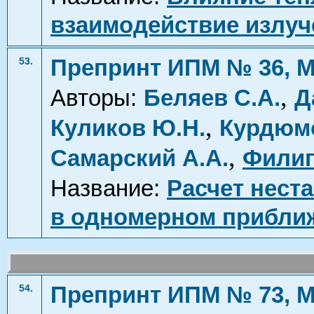
взаимодействие излуч
Препринт ИПМ № 36, М
53.
,
Авторы:
Беляев С.А.
Д
,
Куликов Ю.Н.
Курдюмо
,
Самарский А.А.
Филип
Название:
Расчет нест
в одномерном прибли
Препринт ИПМ № 73, М
54.