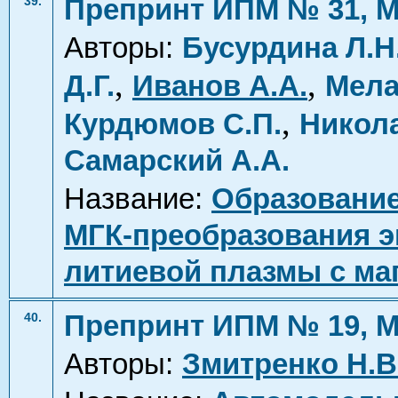
Препринт ИПМ № 31, М
39.
Авторы:
Бусурдина Л.Н
,
,
Д.Г.
Иванов А.А.
Мела
,
Курдюмов С.П.
Никол
Самарский А.А.
Название:
Образование
МГК-преобразования э
литиевой плазмы с м
Препринт ИПМ № 19, М
40.
Авторы:
Змитренко Н.В