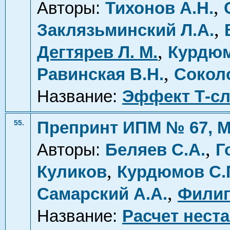
,
Авторы:
Тихонов А.Н.
,
Заклязьминский Л.А.
,
Дегтярев Л. М.
Курдюм
,
Равинская В.Н.
Соколо
Название:
Эффект Т-сл
Препринт ИПМ № 67, М
55.
,
Авторы:
Беляев С.А.
Г
,
Куликов
Курдюмов С.
,
Самарский А.А.
Филип
Название:
Расчет нест