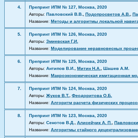
4.
Препринт ИПМ № 127, Москва, 2020
,
,
Авторы:
Павловский В.В.
Подопросветов А.В.
Па
Название:
Методы и алгоритмы локальной навига
5.
Препринт ИПМ № 126, Москва, 2020
Авторы:
Змиевская Г.И.
Название:
Моделирование неравновесных процес
6.
Препринт ИПМ № 125, Москва, 2020
,
,
Авторы:
Антипов В.И.
Митин Н.А.
Шашев А.М.
Название:
Макроэкономическая имитационная мо
7.
Препринт ИПМ № 124, Москва, 2020
,
Авторы:
Жуков В.Т.
Феодоритова О.Б.
Название:
Алгоритм расчета физических процес
8.
Препринт ИПМ № 123, Москва, 2020
,
,
Авторы:
Сенотов В.Д.
Алисейчик А. П.
Павловски
Название:
Алгоритмы стайного децентрализован