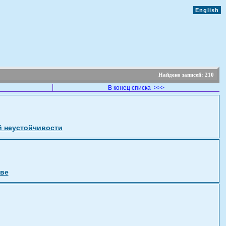
English
Найдено записей:
210
В конец списка >>>
й неустойчивости
тве