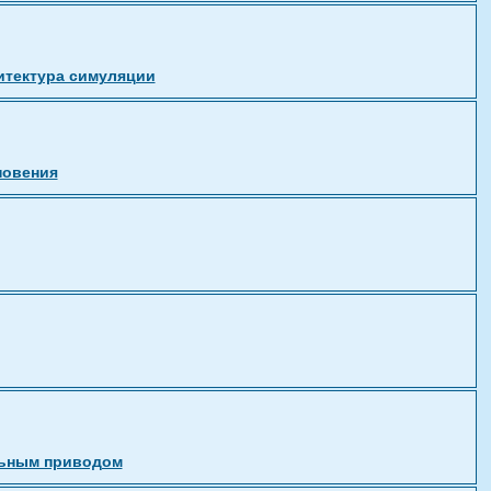
итектура симуляции
новения
льным приводом