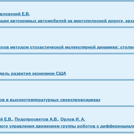
вловский Е.В.
ции автономных автомобилей на многополосной дороге, арх
сов методом стохастической молекулярной динамики: столк
дель развития экономики США
сов в высокотемпературных сверхпроводниках
,
,
й Е.В.
Подопросветов А.В.
Орлов И. А.
ного управления движением группы роботов с дифференциа