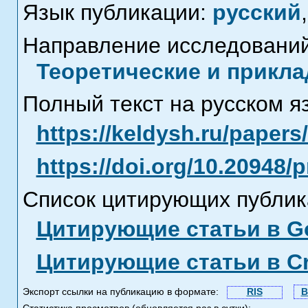
Язык публикации:
русский
,
Направление исследований
Теоретические и прикла
Полный текст на русском я
https://keldysh.ru/paper
https://doi.org/10.20948/
Список цитирующих публик
Цитирующие статьи в Go
Цитирующие статьи в C
Экспорт ссылки на публикацию в формате:
RIS
B