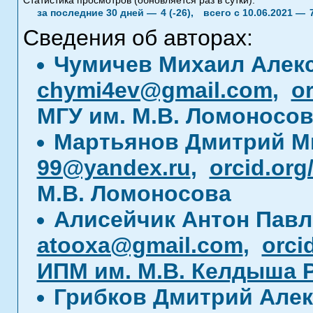
Статистика просмотров (обновляется раз в сутки):
за последние 30 дней —
4 (-26),
всего с 10.06.2021 —
Сведения об авторах:
Чумичев Михаил Алек
chymi4ev@gmail.com
,
o
МГУ им. М.В. Ломоносо
Мартьянов Дмитрий 
99@yandex.ru
,
orcid.org
М.В. Ломоносова
Алисейчик Антон Пав
atooxa@gmail.com
,
orci
ИПМ им. М.В. Келдыша 
Грибков Дмитрий Але