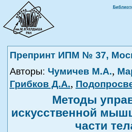
Библиоте
Препринт ИПМ № 37, Москв
,
Авторы:
Чумичев М.А.
Ма
,
Грибков Д.А.
Подопросве
Методы упра
искусственной мышц
части тел