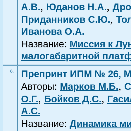
,
,
А.В.
Юданов Н.А.
Дро
,
Приданников С.Ю.
То
Иванова О.А.
Название:
Миссия к Лу
малогабаритной плат
Препринт ИПМ № 26, М
8.
,
Авторы:
Марков М.Б.
С
,
,
О.Г.
Бойков Д.С.
Гаси
А.С.
Название:
Динамика м