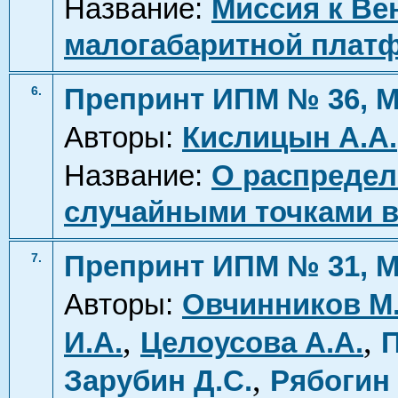
Название:
Миссия к Ве
малогабаритной плат
Препринт ИПМ № 36, М
6.
Авторы:
Кислицын А.А.
Название:
О распредел
случайными точками в
Препринт ИПМ № 31, М
7.
Авторы:
Овчинников М
,
,
И.А.
Целоусова А.А.
П
,
Зарубин Д.С.
Рябогин 