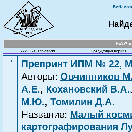
Библиоте
Найд
РЕЗУЛ
<<< В начало списка
Предыдущая порция
Препринт ИПМ № 22, М
1.
Авторы:
Овчинников М
,
А.Е.
Кохановский В.А.
,
М.Ю.
Томилин Д.А.
Название:
Малый косми
картографирования Л