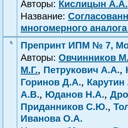
Авторы:
Кислицын А.А.
Название:
Согласованн
многомерного аналога
Препринт ИПМ № 7, Мо
5.
Авторы:
Овчинников М
,
,
М.Г.
Петрукович А.А.
,
Горинов Д.А.
Карутин 
,
,
А.В.
Юданов Н.А.
Дро
,
Приданников С.Ю.
То
Иванова О.А.