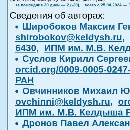
за последние 30 дней —
2 (-20),
всего с 25.04.2024 —
Сведения об авторах:
Широбоков Максим Ге
shirobokov@keldysh.ru
,
6430
,
ИПМ им. М.В. Кел
Суслов Кирилл Серге
orcid.org/0009-0005-0247
РАН
Овчинников Михаил Ю
ovchinni@keldysh.ru
,
or
ИПМ им. М.В. Келдыша 
Дронов Павел Алекса