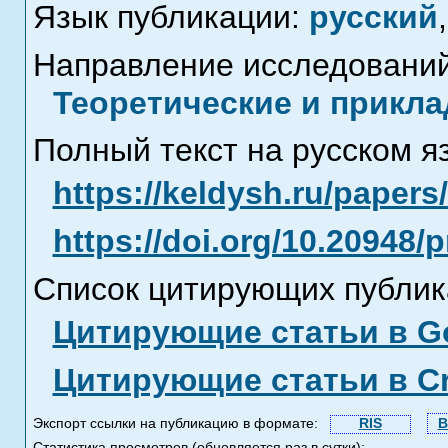
Язык публикации:
русский
,
Направление исследований
Теоретические и прикла
Полный текст на русском я
https://keldysh.ru/paper
https://doi.org/10.20948/
Список цитирующих публик
Цитирующие статьи в Go
Цитирующие статьи в C
Экспорт ссылки на публикацию в формате:
RIS
B
Статистика просмотров (обновляется раз в сутки):