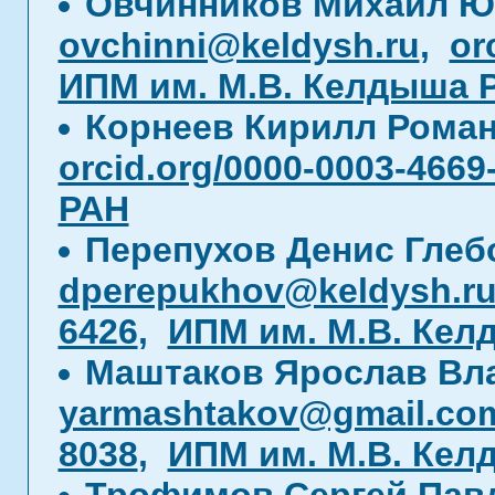
Овчинников Михаил Ю
ovchinni@keldysh.ru
,
or
ИПМ им. М.В. Келдыша 
Корнеев Кирилл Рома
orcid.org/0000-0003-4669
РАН
Перепухов Денис Глеб
dperepukhov@keldysh.r
6426
,
ИПМ им. М.В. Кел
Маштаков Ярослав Вл
yarmashtakov@gmail.co
8038
,
ИПМ им. М.В. Кел