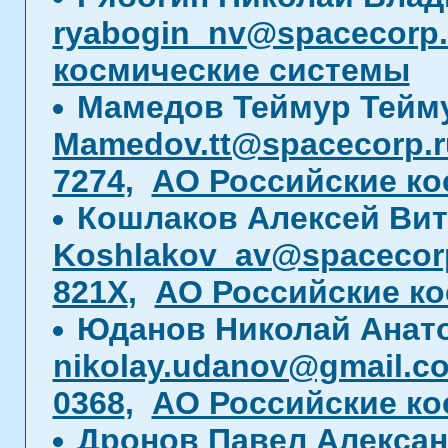
ryabogin_nv@spacecorp.
космические системы
Мамедов Теймур Тейм
Mamedov.tt@spacecorp.r
7274
,
АО Российские ко
Кошлаков Алексей Ви
Koshlakov_av@spacecor
821X
,
АО Российские к
Юданов Николай Анат
nikolay.udanov@gmail.c
0368
,
АО Российские ко
Дронов Павел Алекса