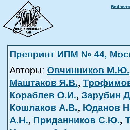
Библиоте
Препринт ИПМ № 44, Москв
Авторы:
Овчинников М.Ю.
,
Маштаков Я.В.
Трофимов
,
Кораблев О.И.
Зарубин Д
,
Кошлаков А.В.
Юданов Н
,
,
А.Н.
Приданников С.Ю.
Т