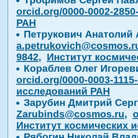
Трофимов Сергей Пав
orcid.org/0000-0002-2850
РАН
Петрукович Анатолий 
a.petrukovich@cosmos.r
9842
,
Институт космиче
Кораблев Олег Игоре
orcid.org/0000-0003-1115
исследований РАН
Зарубин Дмитрий Сер
Zarubinds@cosmos.ru
,
o
Институт космических 
Рябогин Николай Вла