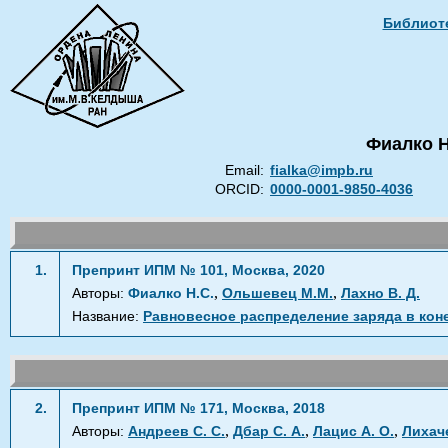
Библиоте
Фиалко 
Email:
fialka@impb.ru
ORCID:
0000-0001-9850-4036
1.
Препринт ИПМ № 101, Москва, 2020
,
,
Авторы:
Фиалко Н.С.
Ольшевец М.М.
Лахно В. Д.
Название:
Равновесное распределение заряда в кон
2.
Препринт ИПМ № 171, Москва, 2018
,
,
,
Авторы:
Андреев С. С.
Дбар С. А.
Лацис А. О.
Лихаче