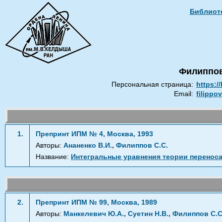
Библиоте
Филиппов
Персональная страница:
https:/
Email:
filippo
1.
Препринт ИПМ № 4, Москва, 1993
,
Авторы:
Ананенко В.И.
Филиппов С.С.
Название:
Интегральные уравнения теории перенос
2.
Препринт ИПМ № 99, Москва, 1989
,
,
Авторы:
Манкелевич Ю.А.
Суетин Н.В.
Филиппов С.С