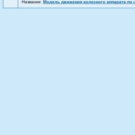
Название:
Модель движения колесного аппарата по 