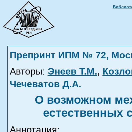
Библиоте
Препринт ИПМ № 72, Москв
,
Авторы:
Энеев Т.М.
Козлов
Чечеватов Д.А.
О возможном ме
естественных 
Аннотация: