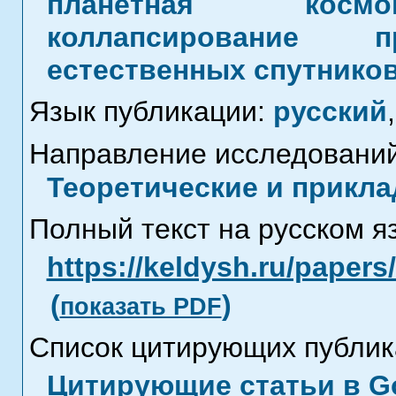
планетная космог
коллапсирование пр
естественных спутнико
Язык публикации:
русский
,
Направление исследований
Теоретические и прикла
Полный текст на русском я
https://keldysh.ru/paper
(
)
показать PDF
Список цитирующих публик
Цитирующие статьи в Go