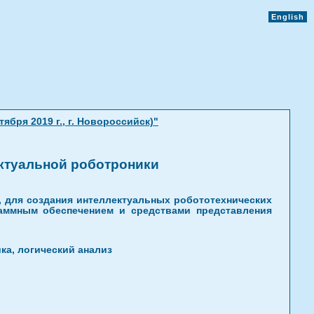
English
бря 2019 г., г. Новороссийск)"
ектуальной роботроники
и, для создания интеллектуальных робототехнических
аммным обеспечением и средствами представления
ка, логический анализ