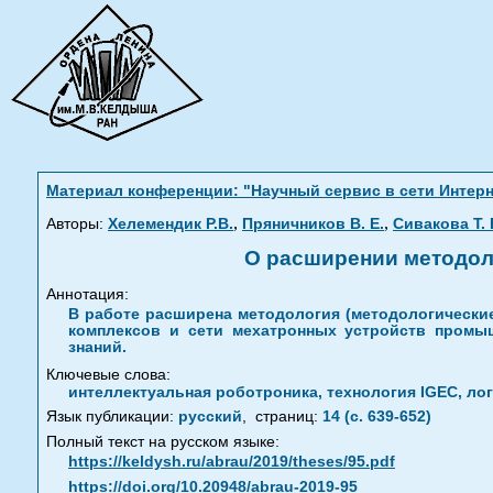
Материал конференции: "Научный сервис в сети Интернет
,
,
Авторы:
Хелемендик Р.В.
Пряничников В. Е.
Сивакова Т. 
О расширении методоло
Аннотация:
В работе расширена методология (методологические
комплексов и сети мехатронных устройств промы
знаний.
Ключевые слова:
интеллектуальная роботроника, технология IGEC, лог
Язык публикации:
русский
,
страниц:
14 (с. 639-652)
Полный текст на русском языке:
https://keldysh.ru/abrau/2019/theses/95.pdf
https://doi.org/10.20948/abrau-2019-95