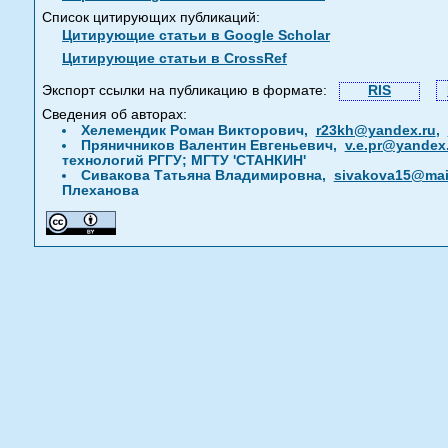
Список цитирующих публикаций:
Цитирующие статьи в Google Scholar
Цитирующие статьи в CrossRef
Экспорт ссылки на публикацию в формате:
RIS
Сведения об авторах:
Хелемендик Роман Викторович,
r23kh@yandex.ru
,
Пряничников Валентин Евгеньевич,
v.e.pr@yandex
технологий РГГУ; МГТУ 'СТАНКИН'
Сивакова Татьяна Владимировна,
sivakova15@mail
Плеханова