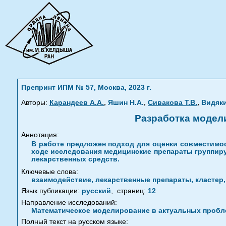
Препринт ИПМ № 57, Москва, 2023 г.
,
,
,
Авторы:
Карандеев А.А.
Яшин Н.А.
Сивакова Т.В.
Видяки
Разработка модел
Аннотация:
В работе предложен подход для оценки совместимос
ходе исследования медицинские препараты группиру
лекарственных средств.
Ключевые слова:
взаимодействие, лекарственные препараты, кластер,
Язык публикации:
русский
,
страниц:
12
Направление исследований:
Математическое моделирование в актуальных пробле
Полный текст на русском языке: