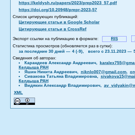
https://keldysh.ru/papers/2023/prep2023_57.pdf
https://doi.org/10.20948/prepr-2023-57
Список цитирующих публикаций:
Цитирующие статьи в Google Scholar
Цитирующие статьи в CrossRef
Экспорт ссылки на публикацию в формате:
RIS
Статистика просмотров (обновляется раз в сутки):
за последние 30 дней —
4 (-9),
всего с 23.11.2023 —
Сведения об авторах:
Карандеев Александр Андреевич,
karalex755@gma
Келдыша РАН
Яшин Никита Андреевич,
niknlo007@gmail.com
,
or
Сивакова Татьяна Владимировна,
sivakova15@mail
Келдыша РАН
Видякин Александр Владимирович,
av_vidyakin@m
XML