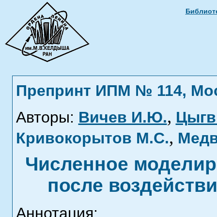
Библиоте
Препринт ИПМ № 114, Моск
,
Авторы:
Вичев И.Ю.
Цыгв
,
Кривокорытов М.С.
Медв
Численное моделир
после воздействи
Аннотация: