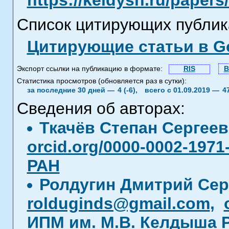
https://keldysh.ru/paper
Список цитирующих публик
Цитирующие статьи в Go
Экспорт ссылки на публикацию в формате:
RIS
B
Статистика просмотров (обновляется раз в сутки):
за последние 30 дней —
4 (-6),
всего с 01.09.2019 —
4
Сведения об авторах:
Ткачёв Степан Сергее
orcid.org/0000-0002-1971
РАН
Ролдугин Дмитрий Сер
rolduginds@gmail.com
,
ИПМ им. М.В. Келдыша 