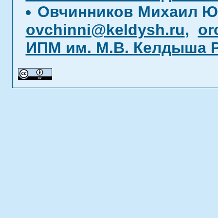
Овчинников Михаил Ю
ovchinni@keldysh.ru
,
or
ИПМ им. М.В. Келдыша 