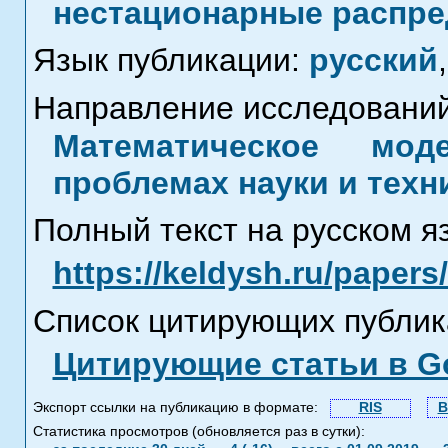
нестационарные распре
Язык публикации:
русский
,
Направление исследований
Математическое мод
проблемах науки и техн
Полный текст на русском я
https://keldysh.ru/paper
Список цитирующих публик
Цитирующие статьи в Go
Экспорт ссылки на публикацию в формате:
RIS
B
Статистика просмотров (обновляется раз в сутки):