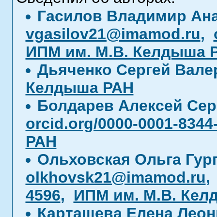
Гасилов Владимир Ан
vgasilov21@imamod.ru
,
ИПМ им. М.В. Келдыша 
Дьяченко Сергей Вал
Келдыша РАН
Болдарев Алексей Се
orcid.org/0000-0001-8344
РАН
Ольховская Ольга Гур
olkhovsk21@imamod.ru
4596
,
ИПМ им. М.В. Кел
Карташева Елена Лео