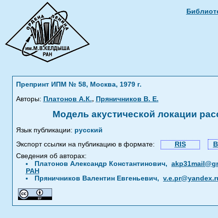
Библиоте
Препринт ИПМ № 58, Москва, 1979 г.
,
Авторы:
Платонов А.К.
Пряничников В. Е.
Модель акустической локации ра
Язык публикации:
русский
Экспорт ссылки на публикацию в формате:
RIS
B
Сведения об авторах:
Платонов Александр Константинович,
akp31mail@g
РАН
Пряничников Валентин Евгеньевич,
v.e.pr@yandex.r