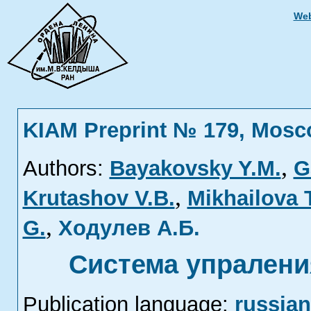
Web
KIAM Preprint № 179, Mosc
,
Authors:
Bayakovsky Y.М.
G
,
Krutashov V.В.
Mikhailova T
,
G.
Ходулев А.Б.
Система упралени
Publication language:
russian