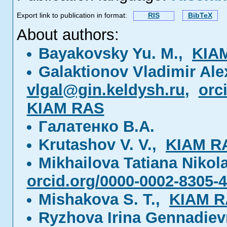
Export link to publication in format:
RIS
BibTeX
About authors:
Bayakovsky Yu. M.,
KIA
Galaktionov Vladimir Al
vlgal@gin.keldysh.ru
,
orc
KIAM RAS
Галатенко В.А.
Krutashov V. V.,
KIAM R
Mikhailova Tatiana Niko
orcid.org/0000-0002-8305-
Mishakova S. T.,
KIAM 
Ryzhova Irina Gennadie