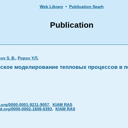
Web Library
•
Publication Searh
Publication
,
ov S. B.
Popov Y.П.
ское моделирование тепловых процессов в п
.org/0000-0001-9211-9057
,
KIAM RAS
id.org/0000-0002-1608-6393
,
KIAM RAS