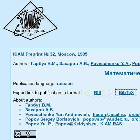
KIAM Preprint № 32, Moscow, 1985
,
,
,
Authors:
Гарбуз В.М.
Захаров А.В.
Poveschenko Y. A.
Pop
Математиче
Publication language:
russian
Export link to publication in format:
RIS
BibTeX
About authors:
Гарбуз В.М.
Захаров А.В.
Poveschenko Yuri Andreevich,
hecon@mail.ru
,
orcid
Popov Sergey Borisovich,
popovsb@yandex.ru
,
orc
Popov Yu. P.,
Popov@Keldysh.ru
,
KIAM RAS