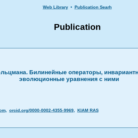
Web Library
•
Publication Searh
Publication
льцмана. Билинейные операторы, инвариантн
эволюционные уравнения с ними
com
,
orcid.org/0000-0002-4355-9969
,
KIAM RAS