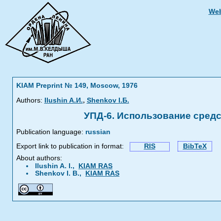
Web
KIAM Preprint № 149, Moscow, 1976
,
Authors:
Ilushin A.И.
Shenkov I.Б.
УПД-6. Использование сред
Publication language:
russian
Export link to publication in format:
RIS
BibTeX
About authors:
Ilushin A. I.,
KIAM RAS
Shenkov I. B.,
KIAM RAS