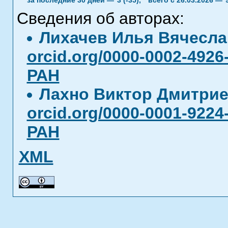
за последние 30 дней —
3 (-35),
всего с 26.03.2026 —
Сведения об авторах:
Лихачев Илья Вячесл
orcid.org/0000-0002-4926
РАН
Лахно Виктор Дмитри
orcid.org/0000-0001-9224
РАН
XML