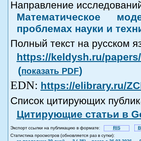
Направление исследований
Математическое мод
проблемах науки и техн
Полный текст на русском я
https://keldysh.ru/paper
(
)
показать PDF
EDN:
https://elibrary.ru/
Список цитирующих публик
Цитирующие статьи в Go
Экспорт ссылки на публикацию в формате:
RIS
B
Статистика просмотров (обновляется раз в сутки):