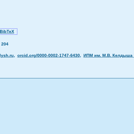
BibTeX
—
204
ysh.ru
,
orcid.org/0000-0002-1747-6430
,
ИПМ им. М.В. Келдыша