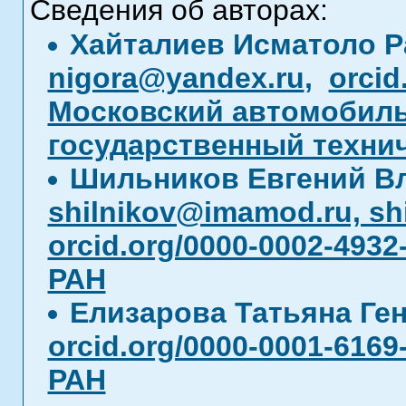
Сведения об авторах:
Хайталиев Исматоло 
nigora@yandex.ru
,
orcid
Московский автомобил
государственный техни
Шильников Евгений В
shilnikov@imamod.ru, s
orcid.org/0000-0002-4932
РАН
Елизарова Татьяна Ге
orcid.org/0000-0001-6169
РАН