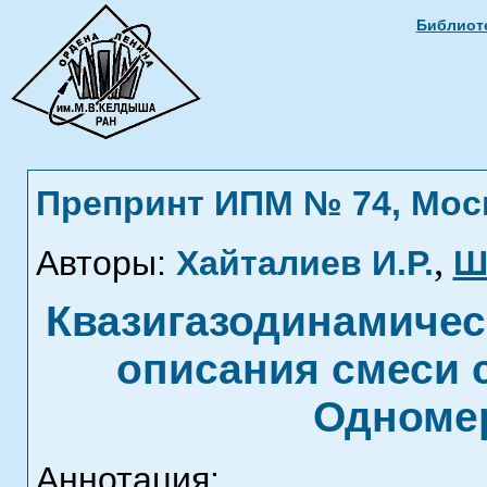
Библиоте
Препринт ИПМ № 74, Москв
,
Авторы:
Хайталиев И.Р.
Ш
Квазигазодинамичес
описания смеси
Одноме
Аннотация: