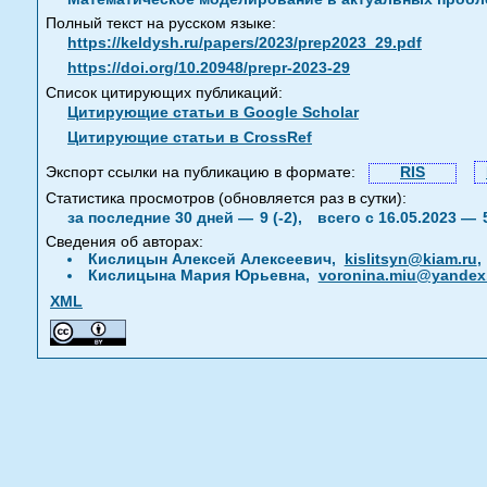
Полный текст на русском языке:
https://keldysh.ru/papers/2023/prep2023_29.pdf
https://doi.org/10.20948/prepr-2023-29
Список цитирующих публикаций:
Цитирующие статьи в Google Scholar
Цитирующие статьи в CrossRef
Экспорт ссылки на публикацию в формате:
RIS
Статистика просмотров (обновляется раз в сутки):
за последние 30 дней —
9 (-2),
всего с 16.05.2023 —
Сведения об авторах:
Кислицын Алексей Алексеевич,
kislitsyn@kiam.ru
Кислицына Мария Юрьевна,
voronina.miu@yandex
XML