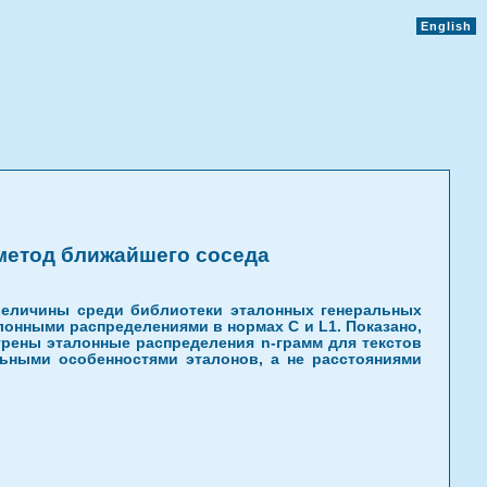
English
метод ближайшего соседа
величины среди библиотеки эталонных генеральных
лонными распределениями в нормах C и L1. Показано,
трены эталонные распределения n-грамм для текстов
ьными особенностями эталонов, а не расстояниями