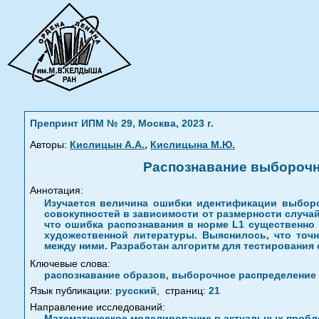
Препринт ИПМ № 29, Москва, 2023 г.
,
Авторы:
Кислицын А.А.
Кислицына М.Ю.
Распознавание выборочн
Аннотация:
Изучается величина ошибки идентификации выборо
совокупностей в зависимости от размерности случа
что ошибка распознавания в норме L1 существенно 
художественной литературы. Выяснилось, что точ
между ними. Разработан алгоритм для тестирования 
Ключевые слова:
распознавание образов, выборочное распределение
Язык публикации:
русский
,
страниц:
21
Направление исследований:
Математическое моделирование в актуальных пробле