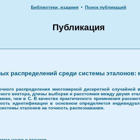
Библиотеки, издания
•
Поиск публикаций
Публикация
ых распределений среди системы эталонов: 
чного распределения многомерной дискретной случайной 
йного вектора, длины выборки и расстояния между двумя эта
ниже, чем в C. В качестве практического применения рассмо
ность идентификации в основном определяется индивидуал
системы эталонов на точность распознавания.
мах науки и техники