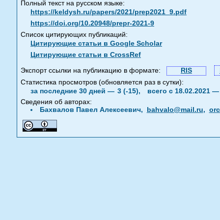
Полный текст на русском языке:
https://keldysh.ru/papers/2021/prep2021_9.pdf
https://doi.org/10.20948/prepr-2021-9
Список цитирующих публикаций:
Цитирующие статьи в Google Scholar
Цитирующие статьи в CrossRef
Экспорт ссылки на публикацию в формате:
RIS
Статистика просмотров (обновляется раз в сутки):
за последние 30 дней —
3 (-15),
всего с 18.02.2021 
Сведения об авторах:
Бахвалов Павел Алексеевич,
bahvalo@mail.ru
,
orc