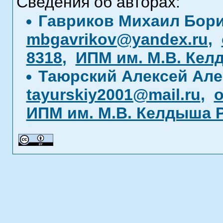
Сведения об авторах:
Гавриков Михаил Бор
mbgavrikov@yandex.ru
,
8318
,
ИПМ им. М.В. Кел
Таюрский Алексей Ал
tayurskiy2001@mail.ru
,
o
ИПМ им. М.В. Келдыша 