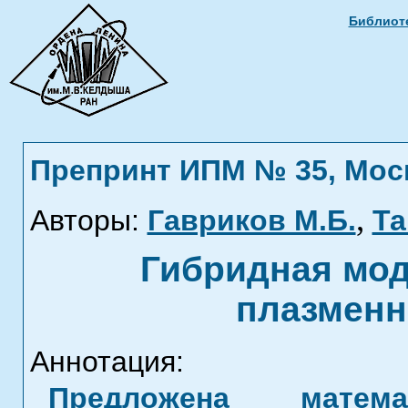
Библиоте
Препринт ИПМ № 35, Москв
,
Авторы:
Гавриков М.Б.
Та
Гибридная мод
плазменн
Аннотация:
Предложена матем