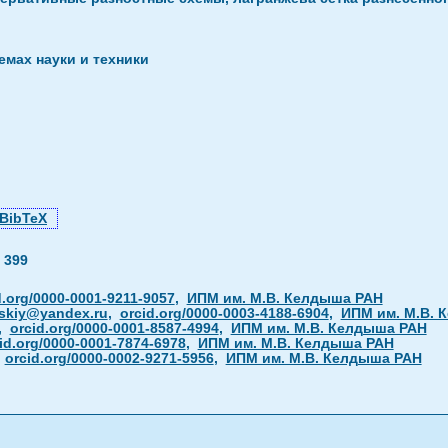
мах науки и техники
BibTeX
—
399
d.org/0000-0001-9211-9057
,
ИПМ им. М.В. Келдыша РАН
vskiy@yandex.ru
,
orcid.org/0000-0003-4188-6904
,
ИПМ им. М.В. 
,
orcid.org/0000-0001-8587-4994
,
ИПМ им. М.В. Келдыша РАН
id.org/0000-0001-7874-6978
,
ИПМ им. М.В. Келдыша РАН
,
orcid.org/0000-0002-9271-5956
,
ИПМ им. М.В. Келдыша РАН