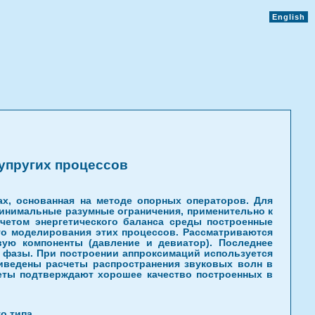
English
упругих процессов
ах, основанная на методе опорных операторов. Для
минимальные разумные ограничения, применительно к
четом энергетического баланса среды построенные
го моделирования этих процессов. Рассматриваются
ую компоненты (давление и девиатор). Последнее
й фазы. При построении аппроксимаций используется
иведены расчеты распространения звуковых волн в
еты подтверждают хорошее качество построенных в
о типа