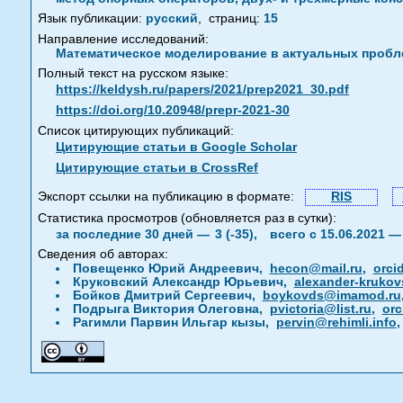
Язык публикации:
русский
,
страниц:
15
Направление исследований:
Математическое моделирование в актуальных пробле
Полный текст на русском языке:
https://keldysh.ru/papers/2021/prep2021_30.pdf
https://doi.org/10.20948/prepr-2021-30
Список цитирующих публикаций:
Цитирующие статьи в Google Scholar
Цитирующие статьи в CrossRef
Экспорт ссылки на публикацию в формате:
RIS
Статистика просмотров (обновляется раз в сутки):
за последние 30 дней —
3 (-35),
всего с 15.06.2021 
Сведения об авторах:
Повещенко Юрий Андреевич,
hecon@mail.ru
,
orci
Круковский Александр Юрьевич,
alexander-kruko
Бойков Дмитрий Сергеевич,
boykovds@imamod.ru
Подрыга Виктория Олеговна,
pvictoria@list.ru
,
orc
Рагимли Парвин Ильгар кызы,
pervin@rehimli.info