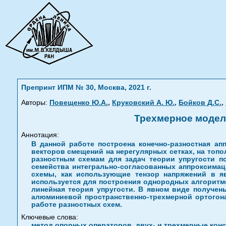
Препринт ИПМ № 30, Москва, 2021 г.
,
,
,
Авторы:
Повещенко Ю.А.
Круковский А. Ю.
Бойков Д.С.
Трехмерное модел
Аннотация:
В данной работе построена конечно-разностная ап
векторов смещений на нерегулярных сетках, на топ
разностным схемам для задач теории упругости п
семейства интегрально-согласованных аппроксимац
схемы, как использующие тензор напряжений в я
используется для построения однородных алгоритмо
линейная теория упругости. В явном виде получе
алюминиевой пространственно-трехмерной ортогон
работе разностных схем.
Ключевые слова:
метод опорных операторов, двух- и трехмерные конс