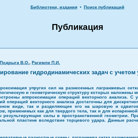
Библиотеки, издания
•
Поиск публикаций
Публикация
,
Подрыга В.О.
Рагимли П.И.
ирование гидродинамических задач с учетом 
проксимация упругих сил на разнесенных лагранжевых сетк
ологическую и геометрическую структуру которых наложены 
остроены аппроксимации операций векторного анализа. С у
ий операций векторного анализа достаточны для дискретно
вном виде, так и разделяющие его на шаровую и сдвигов
в, применимых как для твердого тела, так и для испаренно
ны результирующие силы в пространственной геометрии. Пр
альной пластине вследствие торцевого удара. Данные расч
ервативные разностные схемы, лагранжева сетка разнесенног