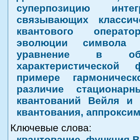
суперпозицию интег
связывающих класси
квантового операто
эволюции символа 
уравнение в об
характеристической
примере гармоническ
различие стационар
квантований Вейля и 
квантования, аппрокси
Ключевые слова:
квантование, функция В