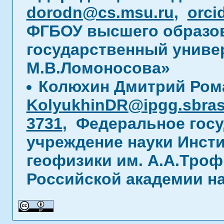
dorodn@cs.msu.ru
,
orci
ФГБОУ высшего образо
государственный униве
М.В.Ломоносова»
Колюхин Дмитрий Ром
KolyukhinDR@ipgg.sbras
3731
, Федеральное гос
учреждение науки Инсти
геофизики им. А.А.Тро
Российской академии на