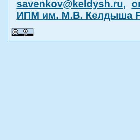
savenkov@keldysh.ru
,
o
ИПМ им. М.В. Келдыша 