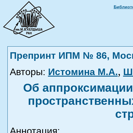
Библиоте
Препринт ИПМ № 86, Москв
,
Авторы:
Истомина М.А.
Ш
Об аппроксимации
пространственных
ст
Аннотация: