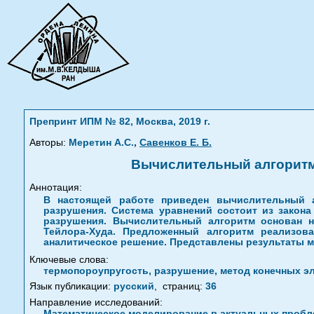
Препринт ИПМ № 82, Москва, 2019 г.
,
Авторы:
Меретин А.С.
Савенков Е. Б.
Вычислительный алгоритм
Аннотация:
В настоящей работе приведен вычислительный 
разрушения. Система уравнений состоит из закона
разрушения. Вычислительный алгоритм основан н
Тейлора-Худа. Предложенный алгоритм реализов
аналитическое решение. Представлены результаты м
Ключевые слова:
термопороупругость, разрушение, метод конечных э
Язык публикации:
русский
,
страниц:
36
Направление исследований:
Математическое моделирование в актуальных пробле