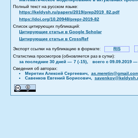
Полный текст на русском языке:
https://keldysh.ru/papers/2019/prep2019_82.pdf
https://doi.org/10.20948/prepr-2019-82
Список цитирующих публикаций:
Цитирующие статьи в Google Scholar
Цитирующие статьи в CrossRef
Экспорт ссылки на публикацию в формате:
RIS
Статистика просмотров (обновляется раз в сутки):
за последние 30 дней —
7 (-15),
всего с 09.09.2019 
Сведения об авторах:
Меретин Алексей Сергеевич,
as.meretin@gmail.co
Савенков Евгений Борисович,
savenkov@keldysh.