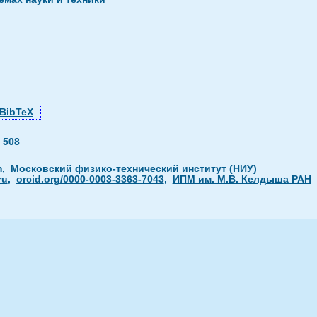
BibTeX
—
508
m
, Московский физико-технический институт (НИУ)
ru
,
orcid.org/0000-0003-3363-7043
,
ИПМ им. М.В. Келдыша РАН