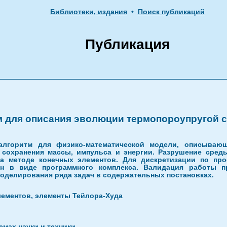
Библиотеки, издания
•
Поиск публикаций
Публикация
 для описания эволюции термопороупругой с
алгоритм для физико-математической модели, описываю
 сохранения массы, импульса и энергии. Разрушение сред
а методе конечных элементов. Для дискретизации по про
ан в виде программного комплекса. Валидация работы 
оделирования ряда задач в содержательных постановках.
лементов, элементы Тейлора-Худа
мах науки и техники