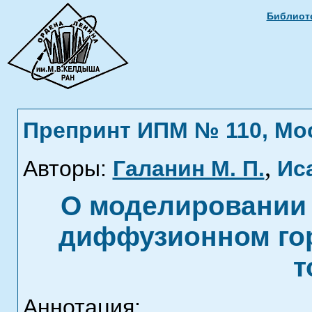
Библиоте
Препринт ИПМ № 110, Моск
,
Авторы:
Галанин М. П.
Ис
О моделировании 
диффузионном го
т
Аннотация: