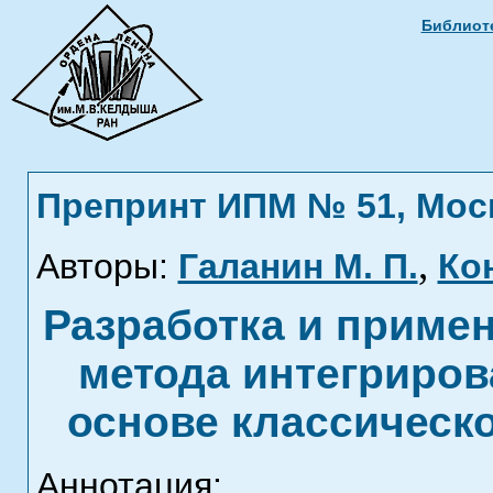
Библиоте
Препринт ИПМ № 51, Москв
,
Авторы:
Галанин М. П.
Кон
Разработка и приме
метода интегриров
основе классическ
Аннотация: