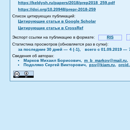
https://keldysh.ru/papers/2018/prep2018_259.pdf
https://doi.org/10.20948/prepr-2018-259
Список цитирующих публикаций:
Цитирующие статьи в Google Scholar
Цитирующие статьи в CrossRef
Экспорт ссылки на публикацию в формате:
RIS
Статистика просмотров (обновляется раз в сутки):
за последние 30 дней —
4 (-1),
всего с 01.09.2019 —
Сведения об авторах:
Марков Михаил Борисович,
m_b_markov@mail.ru
Подоляко Сергей Викторович,
psv@kiam.ru
,
orcid