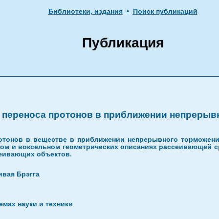
Библиотеки, издания
•
Поиск публикаций
Публикация
переноса протонов в приближении непрерыв
отонов в веществе в приближении непрерывного торможени
ном и воксельном геометрических описаниях рассеивающей с
еивающих объектов.
ивая Брэгга
мах науки и техники