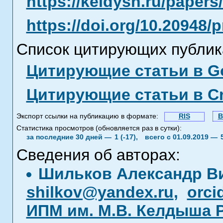
https://keldysh.ru/paper
https://doi.org/10.20948/
Список цитирующих публик
Цитирующие статьи в Go
Цитирующие статьи в C
Экспорт ссылки на публикацию в формате:
RIS
B
Статистика просмотров (обновляется раз в сутки):
за последние 30 дней —
1 (-17),
всего с 01.09.2019 —
Сведения об авторах:
Шильков Александр В
shilkov@yandex.ru
,
orci
ИПМ им. М.В. Келдыша 