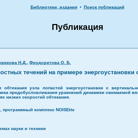
Библиотеки, издания
•
Поиск публикаций
Публикация
,
овикова Н.Д.
Феодоритова О. Б.
стных течений на примере энергоустановки 
 обтекания узла лопастей энергоустановки с вертикаль
хника предобусловливания уравнений динамики сжимаемой в
х низких скоростей обтекания.
, программный комплекс NOISEtte
мах науки и техники