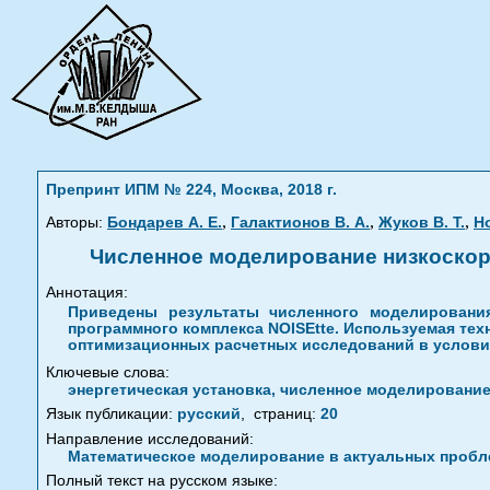
Препринт ИПМ № 224, Москва, 2018 г.
,
,
,
Авторы:
Бондарев А. Е.
Галактионов В. А.
Жуков В. Т.
Н
Численное моделирование низкоскоро
Аннотация:
Приведены результаты численного моделирования
программного комплекса NOISEtte. Используемая те
оптимизационных расчетных исследований в условия
Ключевые слова:
энергетическая установка, численное моделирование
Язык публикации:
русский
,
страниц:
20
Направление исследований:
Математическое моделирование в актуальных пробле
Полный текст на русском языке: