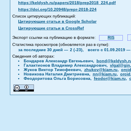
https://keldysh.ru/papers/2018/prep2018_224.pdf
https://doi.org/10.20948/prepr-2018-224
Список цитирующих публикаций:
Цитирующие статьи в Google Scholar
Цитирующие статьи в CrossRef
Экспорт ссылки на публикацию в формате:
RIS
Статистика просмотров (обновляется раз в сутки):
за последние 30 дней —
2 (-23),
всего с 01.09.2019 
Сведения об авторах:
Бондарев Александр Евгеньевич,
bond@keldysh.r
Галактионов Владимир Александрович,
vlgal@gin
Жуков Виктор Тимофеевич,
zhukov@kiam.ru
,
orci
Новикова Наталия Дмитриевна,
nn@kiam.ru
,
orcid
Феодоритова Ольга Борисовна,
feodor@kiam.ru
,