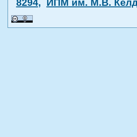
8294
,
ИПМ им. М.В. Кел