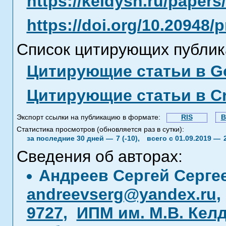
https://keldysh.ru/paper
https://doi.org/10.20948/
Список цитирующих публик
Цитирующие статьи в Go
Цитирующие статьи в C
Экспорт ссылки на публикацию в формате:
RIS
B
Статистика просмотров (обновляется раз в сутки):
за последние 30 дней —
7 (-10),
всего с 01.09.2019 —
Сведения об авторах:
Андреев Сергей Серге
andreevserg@yandex.ru
9727
,
ИПМ им. М.В. Кел