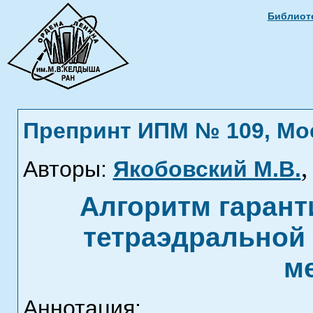
Библиоте
Препринт ИПМ № 109, Моск
Авторы:
Якобовский М.В.
Алгоритм гарант
тетраэдральной
м
Аннотация: