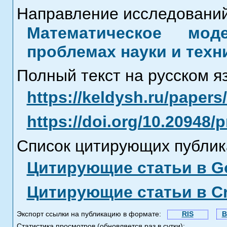
Направление исследований
Математическое мод
проблемах науки и техн
Полный текст на русском я
https://keldysh.ru/paper
https://doi.org/10.20948/
Список цитирующих публик
Цитирующие статьи в Go
Цитирующие статьи в C
Экспорт ссылки на публикацию в формате:
RIS
B
Статистика просмотров (обновляется раз в сутки):