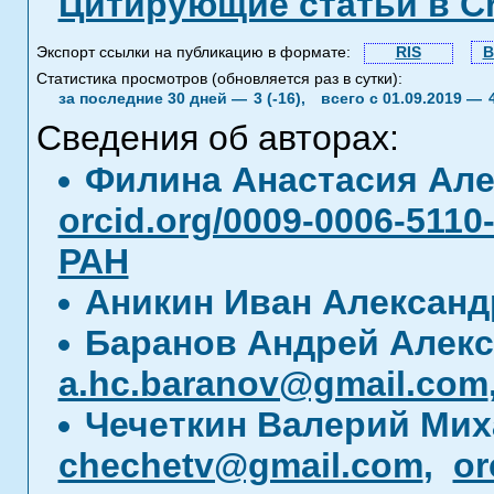
Цитирующие статьи в C
Экспорт ссылки на публикацию в формате:
RIS
B
Статистика просмотров (обновляется раз в сутки):
за последние 30 дней —
3 (-16),
всего с 01.09.2019 —
Сведения об авторах:
Филина Анастасия Ал
orcid.org/0009-0006-5110
РАН
Аникин Иван Алексан
Баранов Андрей Алек
a.hc.baranov@gmail.com
Чечеткин Валерий Ми
chechetv@gmail.com
,
or