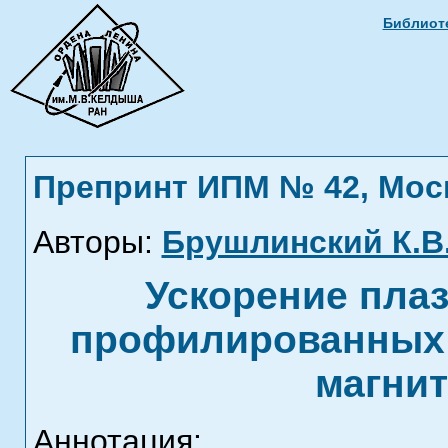
Библиоте
Препринт ИПМ № 42, Москв
Авторы:
Брушлинский К.В
Ускорение пла
профилированных 
магни
Аннотация: