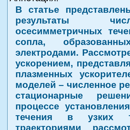
В статье представлен
результаты чис
осесимметричных тече
сопла, образованн
электродами. Рассмотр
ускорением, представл
плазменных ускорител
моделей – численное р
стационарные реше
процессе установления
течения в узких т
траекториями рассм