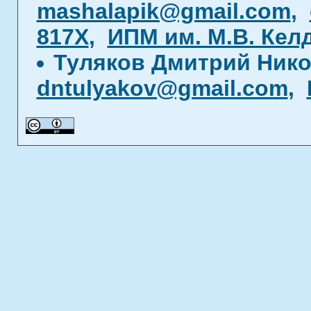
mashalapik@gmail.com
,
817X
,
ИПМ им. М.В. Ке
Туляков Дмитрий Ник
dntulyakov@gmail.com
,