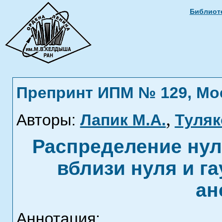
Библиоте
Препринт ИПМ № 129, Моск
,
Авторы:
Лапик М.А.
Туляк
Распределение нул
вблизи нуля и г
ан
Аннотация: