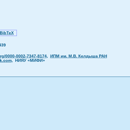
BibTeX
439
org/0000-0002-7347-8174
,
ИПМ им. М.В. Келдыша РАН
k.com
, НИЯУ «МИФИ»