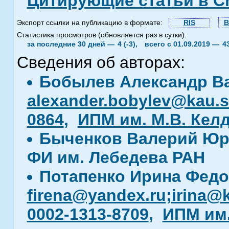
Цитирующие статьи в C
Экспорт ссылки на публикацию в формате:
RIS
B
Статистика просмотров (обновляется раз в сутки):
за последние 30 дней —
4 (-3),
всего с 01.09.2019 —
4
Сведения об авторах:
Бобылев Александр В
alexander.bobylev@kau.
0864
,
ИПМ им. М.В. Кел
Быченков Валерий Ю
ФИ им. Лебедева РАН
Потапенко Ирина Фед
firena@yandex.ru;irina@
0002-1313-8709
,
ИПМ им.