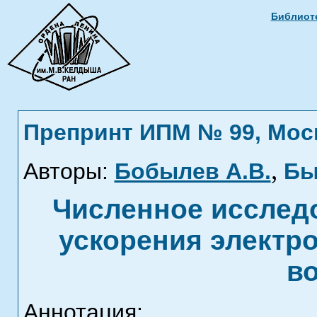
Библиоте
Препринт ИПМ № 99, Москв
,
Авторы:
Бобылев А.В.
Бы
Численное исследо
ускорения электр
в
Аннотация: