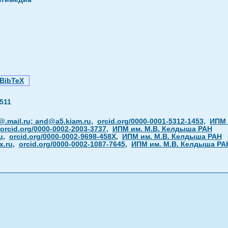
BibTeX
511
.mail.ru; and@a5.kiam.ru
,
orcid.org/0000-0001-5312-1453
,
ИПМ 
orcid.org/0000-0002-2003-3737
,
ИПМ им. М.В. Келдыша РАН
u
,
orcid.org/0000-0002-9698-458X
,
ИПМ им. М.В. Келдыша РАН
x.ru
,
orcid.org/0000-0002-1087-7645
,
ИПМ им. М.В. Келдыша РА