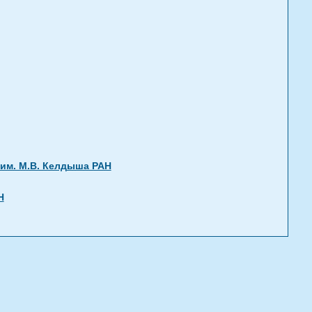
им. М.В. Келдыша РАН
Н