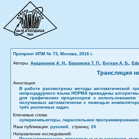
Препринт ИПМ № 73, Москва, 2016 г.
,
,
,
Авторы:
Андрианов А. Н.
Баранова Т. П.
Бугеря А. Б.
Ефи
Трансляция н
Аннотация:
В работе рассмотрены методы автоматической тр
непроцедурного языка НОРМА приведены алгоритмы 
для графических процессоров с использованием 
получаемых автоматически с помощью компилятора
трёх различных задач.
Ключевые слова:
суперкомпьютеры, параллельное программирование
Язык публикации:
русский
,
страниц:
24
Направление исследований:
Программирование, параллельные вычисления, мул