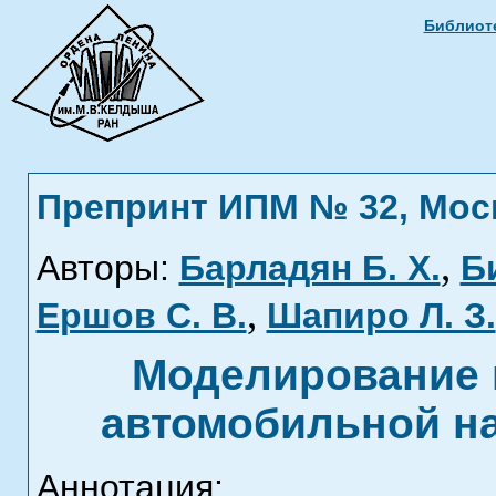
Библиоте
Препринт ИПМ № 32, Москв
,
Авторы:
Барладян Б. Х.
Б
,
Ершов С. В.
Шапиро Л. З.
Моделирование 
автомобильной н
Аннотация: