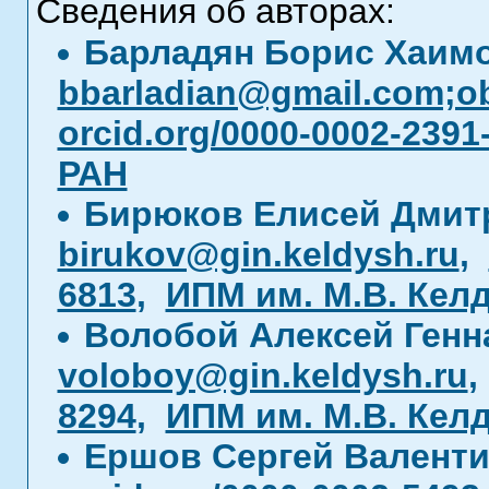
Сведения об авторах:
Барладян Борис Хаим
bbarladian@gmail.com;o
orcid.org/0000-0002-2391
РАН
Бирюков Елисей Дмит
birukov@gin.keldysh.ru
,
6813
,
ИПМ им. М.В. Кел
Волобой Алексей Генн
voloboy@gin.keldysh.ru
8294
,
ИПМ им. М.В. Кел
Ершов Сергей Валент