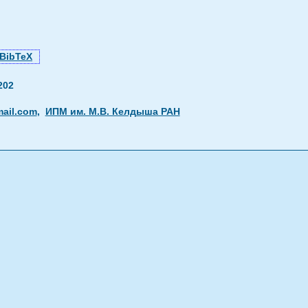
BibTeX
202
ail.com
,
ИПМ им. М.В. Келдыша РАН